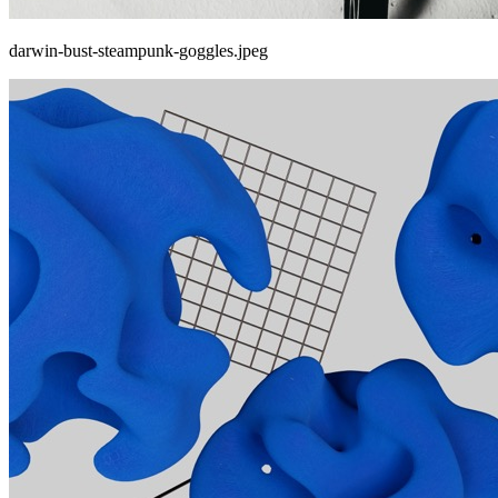
darwin-bust-steampunk-goggles.jpeg