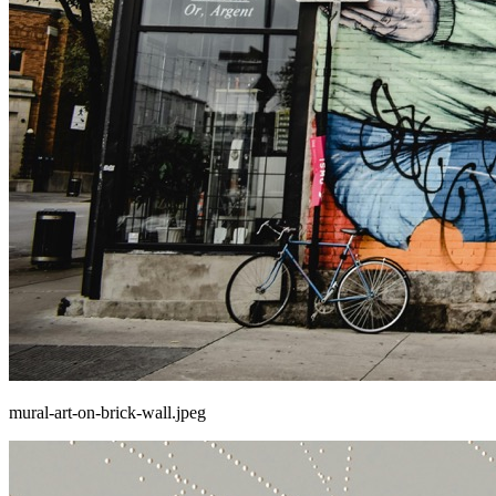
mural-art-on-brick-wall.jpeg