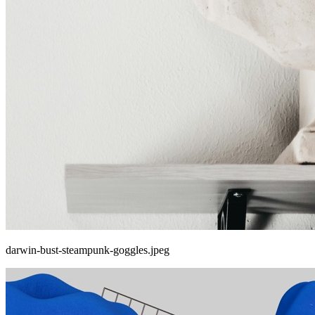
darwin-bust-steampunk-goggles.jpeg